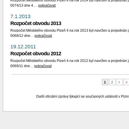
Rozpočet Městského obvodu Plzeň 4 na rok 2014 byl navržen a projednán j
0074/13 dne 4.…
pokračovat
7.1.2013
Rozpočet obvodu 2013
Rozpočet Městského obvodu Plzeň 4 na rok 2013 byl navržen a projednán j
0068/12 dne…
pokračovat
19.12.2011
Rozpočet obvodu 2012
Rozpočet Městského obvodu Plzeń 4 na rok 2012 byl navržen a projednán j
0069/11 dne…
pokračovat
Další
P
1
2
Další oficiální zprávy týkající se současných událostí v Plzn