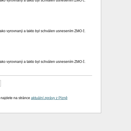
ako vyrovnaný a takto byl schválen usnesením ZMO č.
ako vyrovnaný a takto byl schválen usnesením ZMO č.
ako vyrovnaný a takto byl schválen usnesením ZMO č.
oslední
i najdete na stránce
aktuální zprávy z Plzně