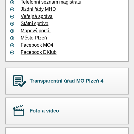
Telefonní seznam magistrátu
Jízdní řády MHD
Veřejná správa
Státní správa
Mapový portál
Město Plzeň
Facebook MO4
Facebook DKlub
Transparentní úřad MO Plzeň 4
Foto a video