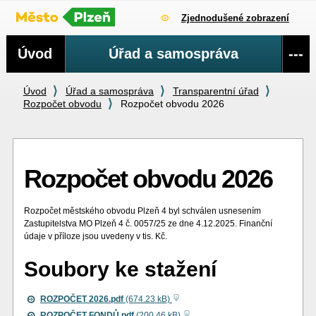
Zjednodušené zobrazení
Navigace
Úvod
Úřad a samospráva
---
Úvod
Úřad a samospráva
Transparentní úřad
Rozpočet obvodu
Rozpočet obvodu 2026
Rozpočet obvodu 2026
Rozpočet městského obvodu Plzeň 4 byl schválen usnesením
Zastupitelstva MO Plzeň 4 č. 0057/25 ze dne 4.12.2025. Finanční
údaje v příloze jsou uvedeny v tis. Kč.
Soubory ke stažení
ROZPOČET 2026.pdf
(674.23 kB)
ROZPOČET FONDŮ.pdf
(200.46 kB)