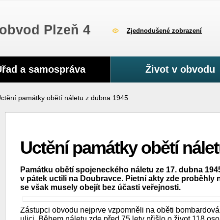
obvod Plzeň 4
Zjednodušené zobrazení
Úřad a samospráva
Život v obvodu
ctění památky obětí náletu z dubna 1945
Uctění památky obětí nále
Památku obětí spojeneckého náletu ze 17. dubna 1945
v pátek uctili na Doubravce. Pietní akty zde proběhly
se však musely obejít bez účasti veřejnosti.
Zástupci obvodu nejprve vzpomněli na oběti bombardová
ulici. Během náletu zde před 75 lety přišlo o život 118 os