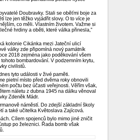
byvatelé Doubravky. Stali se oběťmi boje za
 lze jen těžko vyjádřit slovy. O to více je
cennějším, co měli. Vlastním životem. Važme si
né hrdiny a oběti, které válka přinesla,”
á kolonie Cikánka mezi Jateční ulicí
ové války zde připomíná nový památník
 roce 2018 zejména jako poděkování všem
y tohoto bombardování. V podzemním krytu,
y civilistů.
dnes tyto události v živé paměti.
sme pietní místo před dvěma roky obnovili
mném počtu bez účasti veřejnosti. Věřím však,
bětem náletu z dubna 1945 na dálku věnoval
avky Zdeněk Mádr.
brmanově náměstí. Do zdejší základní školy
í a také učitelka Květoslava Zajícová.
ách. Cílem spojenců bylo mimo jiné zničit
ústup po železnici. Řada bomb však
ů.