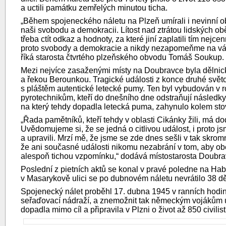
a uctili památku zemřelých minutou ticha.
„Během spojeneckého náletu na Plzeň umírali i nevinní o
naši svobodu a demokracii. Lítost nad ztrátou lidských obětí
třeba ctít odkaz a hodnoty, za které jiní zaplatili tím nej
proto svobody a demokracie a nikdy nezapomeňme na váleč
říká starosta čtvrtého plzeňského obvodu Tomáš Soukup.
Mezi nejvíce zasaženými místy na Doubravce byla dělnick
a řekou Berounkou. Tragické události z konce druhé svět
s pláštěm autentické letecké pumy. Ten byl vybudován v
pyrotechnikům, kteří do dnešního dne odstraňují následk
na který tehdy dopadla letecká puma, zahynulo kolem stovk
„Řada pamětníků, kteří tehdy v oblasti Cikánky žili, má do
Uvědomujeme si, že se jedná o citlivou událost, i proto j
a upravili. Mrzí mě, že jsme se zde dnes sešli v tak skro
že ani současné události nikomu nezabrání v tom, aby o
alespoň tichou vzpomínku,“ dodává místostarosta Doubr
Poslední z pietních aktů se konal v pravé poledne na Ha
v Masarykově ulici se po dubnovém náletu nevrátilo 38 dět
Spojenecký nálet proběhl 17. dubna 1945 v ranních hodin
seřaďovací nádraží, a znemožnit tak německým vojákům 
dopadla mimo cíl a připravila v Plzni o život až 850 civilist