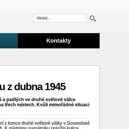
Vyhledat
Kontakty
tu z dubna 1945
 a padlých ve druhé světové válce
 na třech místech. Kvůli mimořádné situaci
ní z konce druhé světové války v Sousedské
ob. K místnímu památníku položili kytice