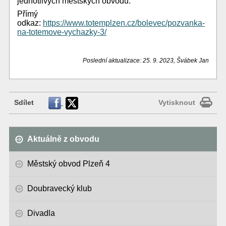
jednotlivých městských obvodů.
Přímý
odkaz:
https://www.totemplzen.cz/bolevec/pozvanka-
na-totemove-vychazky-3/
Poslední aktualizace: 25. 9. 2023, Švábek Jan
Sdílet
Vytisknout
Aktuálně z obvodu
Městský obvod Plzeň 4
Doubravecký klub
Divadla