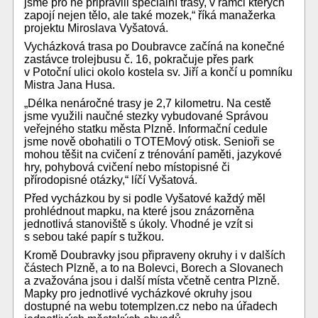
jsme pro ně připravili speciální trasy, v rámci kterých
zapojí nejen tělo, ale také mozek,“ říká manažerka
projektu Miroslava Vyšatová.
Vycházková trasa po Doubravce začíná na konečné
zastávce trolejbusu č. 16, pokračuje přes park
v Potoční ulici okolo kostela sv. Jiří a končí u pomníku
Mistra Jana Husa.
„Délka nenáročné trasy je 2,7 kilometru. Na cestě
jsme využili naučné stezky vybudované Správou
veřejného statku města Plzně. Informační cedule
jsme nově obohatili o TOTEMový otisk. Senioři se
mohou těšit na cvičení z trénování paměti, jazykové
hry, pohybová cvičení nebo místopisné či
přírodopisné otázky,“ líčí Vyšatová.
Před vycházkou by si podle Vyšatové každý měl
prohlédnout mapku, na které jsou znázorněna
jednotlivá stanoviště s úkoly. Vhodné je vzít si
s sebou také papír s tužkou.
Kromě Doubravky jsou připraveny okruhy i v dalších
částech Plzně, a to na Bolevci, Borech a Slovanech
a zvažována jsou i další místa včetně centra Plzně.
Mapky pro jednotlivé vycházkové okruhy jsou
dostupné na webu totemplzen.cz nebo na úřadech