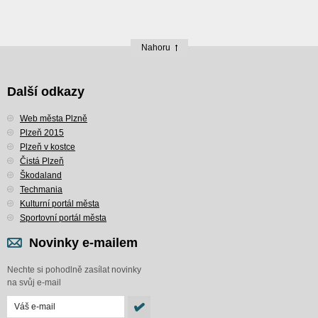
Nahoru
Další odkazy
Web města Plzně
Plzeň 2015
Plzeň v kostce
Čistá Plzeň
Škodaland
Techmania
Kulturní portál města
Sportovní portál města
Novinky e-mailem
Nechte si pohodlně zasílat novinky
na svůj e-mail