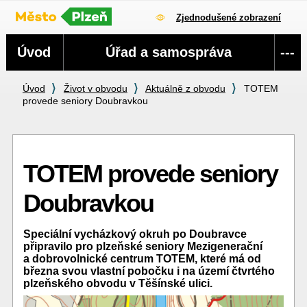
Zjednodušené zobrazení
Navigace
Úvod
Úřad a samospráva
---
Úvod
Život v obvodu
Aktuálně z obvodu
TOTEM
provede seniory Doubravkou
TOTEM provede seniory
Doubravkou
Speciální vycházkový okruh po Doubravce
připravilo pro plzeňské seniory Mezigenerační
a dobrovolnické centrum TOTEM, které má od
března svou vlastní pobočku i na území čtvrtého
plzeňského obvodu v Těšínské ulici.