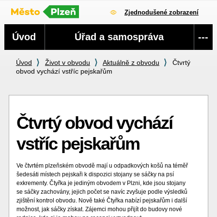
Zjednodušené zobrazení
Navigace
Úvod
Úřad a samospráva
---
Úvod
Život v obvodu
Aktuálně z obvodu
Čtvrtý
obvod vychází vstříc pejskařům
Čtvrtý obvod vychází
vstříc pejskařům
Ve čtvrtém plzeňském obvodě mají u odpadkových košů na téměř
šedesáti místech pejskaři k dispozici stojany se sáčky na psí
exkrementy. Čtyřka je jediným obvodem v Plzni, kde jsou stojany
se sáčky zachovány, jejich počet se navíc zvyšuje podle výsledků
zjištění kontrol obvodu. Nově také Čtyřka nabízí pejskařům i další
možnost, jak sáčky získat. Zájemci mohou přijít do budovy nové