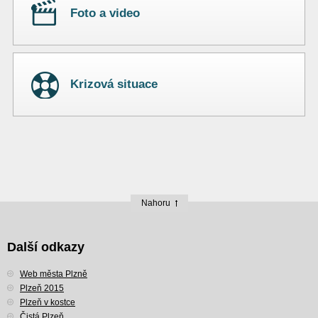
Foto a video
Krizová situace
Nahoru
Další odkazy
Web města Plzně
Plzeň 2015
Plzeň v kostce
Čistá Plzeň