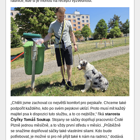
radnice, kde si je mohou na recepci vyzvednout.
„Chtěli jsme zachovat co největší komfort pro pejskaře. Chceme také
podpořit každého, kdo po svém pejskovi uklízí. Proto musí mít každý
majitel psa k dispozici tuto službu, a to co nejblíže,“ říká
starosta
Čtyřky Tomáš Soukup
. Stojany se sáčky doplňují pracovníci Čisté
Plzně jednou měsíčně, a to vždy první středu v měsíci. „Průběžně
se snažíme doplňovat sáčky také vlastními silami. Kdo bude
potřebovat, je možné si pro ně přijít také k nám na radnici,“ dodává