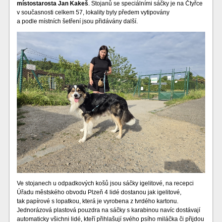
místostarosta Jan Kakeš
. Stojanů se speciálními sáčky je na Čtyřce
v současnosti celkem 57, lokality byly předem vytipovány
a podle místních šetření jsou přidávány další.
Ve stojanech u odpadkových košů jsou sáčky igelitové, na recepci
Úřadu městského obvodu Plzeň 4 lidé dostanou jak igelitové,
tak papírové s lopatkou, která je vyrobena z tvrdého kartonu.
Jednorázová plastová pouzdra na sáčky s karabinou navíc dostávají
automaticky všichni lidé, kteří přihlašují svého psího miláčka či přijdou