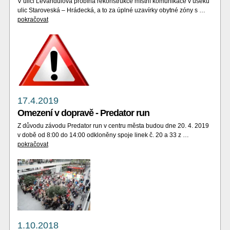
V ulici Levandulová probíhá rekonstrukce místní komunikace v úseku
ulic Staroveská – Hrádecká, a to za úplné uzavírky obytné zóny s …
pokračovat
17.4.2019
Omezení v dopravě - Predator run
Z důvodu závodu Predator run v centru města budou dne 20. 4. 2019
v době od 8:00 do 14:00 odkloněny spoje linek č. 20 a 33 z …
pokračovat
1.10.2018