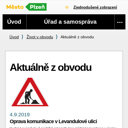
Zjednodušené zobrazení
Navigace
Úvod
Úřad a samospráva
---
Úvod
Život v obvodu
Aktuálně z obvodu
Aktuálně z obvodu
4.9.2019
Oprava komunikace v Levandulové ulici