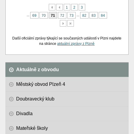
První
Předchozí
1
2
3
...
...
69
70
71
72
73
82
83
84
Další
Poslední
Další oficiální zprávy týkající se současných událostí v Plzni najdete
na stránce
aktuální zprávy z Plzně
Aktuálně z obvodu
Městský obvod Plzeň 4
Doubravecký klub
Divadla
Mateřské školy