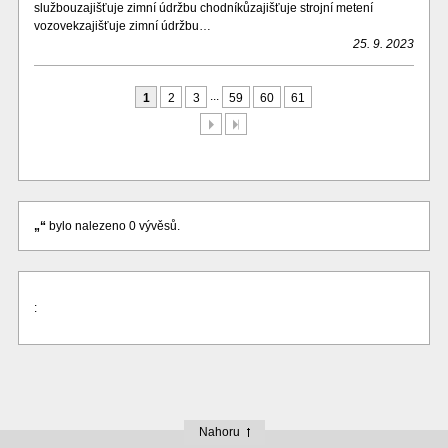
službouzajišťuje zimní údržbu chodníkůzajišťuje strojní metení
vozovekzajišťuje zimní údržbu…
25. 9. 2023
...
1
2
3
59
60
61
Další
Poslední
„“
bylo nalezeno 0 vývěsů.
:
Nahoru