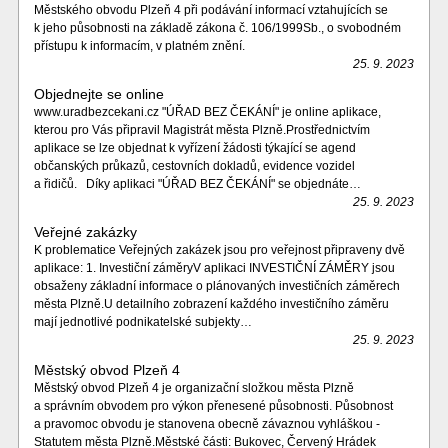
Městského obvodu Plzeň 4 při podávání informací vztahujících se
k jeho působnosti na základě zákona č. 106/1999Sb., o svobodném
přístupu k informacím, v platném znění.
25. 9. 2023
Objednejte se online
www.uradbezcekani.cz "ÚŘAD BEZ ČEKÁNÍ" je online aplikace,
kterou pro Vás připravil Magistrát města Plzně.Prostřednictvím
aplikace se lze objednat k vyřízení žádosti týkající se agend
občanských průkazů, cestovních dokladů, evidence vozidel
a řidičů. Díky aplikaci "ÚŘAD BEZ ČEKÁNÍ" se objednáte…
25. 9. 2023
Veřejné zakázky
K problematice Veřejných zakázek jsou pro veřejnost připraveny dvě
aplikace: 1. Investiční záměryV aplikaci INVESTIČNÍ ZÁMĚRY jsou
obsaženy základní informace o plánovaných investičních záměrech
města Plzně.U detailního zobrazení každého investičního záměru
mají jednotlivé podnikatelské subjekty…
25. 9. 2023
Městský obvod Plzeň 4
Městský obvod Plzeň 4 je organizační složkou města Plzně
a správním obvodem pro výkon přenesené působnosti. Působnost
a pravomoc obvodu je stanovena obecně závaznou vyhláškou -
Statutem města Plzně.Městské části: Bukovec, Červený Hrádek