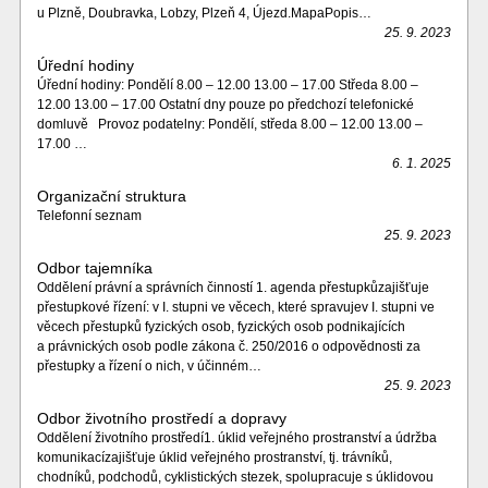
u Plzně, Doubravka, Lobzy, Plzeň 4, Újezd.MapaPopis…
25. 9. 2023
Úřední hodiny
Úřední hodiny: Pondělí 8.00 – 12.00 13.00 – 17.00 Středa 8.00 –
12.00 13.00 – 17.00 Ostatní dny pouze po předchozí telefonické
domluvě Provoz podatelny: Pondělí, středa 8.00 – 12.00 13.00 –
17.00 …
6. 1. 2025
Organizační struktura
Telefonní seznam
25. 9. 2023
Odbor tajemníka
Oddělení právní a správních činností 1. agenda přestupkůzajišťuje
přestupkové řízení: v I. stupni ve věcech, které spravujev I. stupni ve
věcech přestupků fyzických osob, fyzických osob podnikajících
a právnických osob podle zákona č. 250/2016 o odpovědnosti za
přestupky a řízení o nich, v účinném…
25. 9. 2023
Odbor životního prostředí a dopravy
Oddělení životního prostředí1. úklid veřejného prostranství a údržba
komunikacízajišťuje úklid veřejného prostranství, tj. trávníků,
chodníků, podchodů, cyklistických stezek, spolupracuje s úklidovou