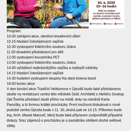
Program:
10.00 zahájení akce, otevření kreativních dílen
10.15 hledání čokoládových vajíček
10.30 vystoupení folklórního souboru Jiskra
11.00 divadelní představení pro děti
12.00 vystoupení kouzelníka PET
13.00 vystoupení folklórního souboru Jiskra
14.00 vyhlášení nejkrásnějšího vajíčka a nejlepší nádivky
14.15 hledání čokoládových vajíček
14.30 hudební vystoupení skupiny Na starý kolena band
16.00 konec akce
V den konání akce Tradiční Velikonoce v Újezdě bude také představena
studie na revitalizaci centra této městské části. Architekti z Ateliéru Soukup
Opl Švehla představí studii přímo na místě, tedy na náměstí Karla
Panušky, a to formou krátké procházky. První možnost diskutovat o nové
podobě centra Újezda bude v 11. 30, druhá pak ve 14.15. Přítomen bude
Ing. Arch. Marek Marovič, který bude také připraven zodpovědět případné
dotazy. Sraz zájemců o procházku je u památníku obětem druhé světové
války.