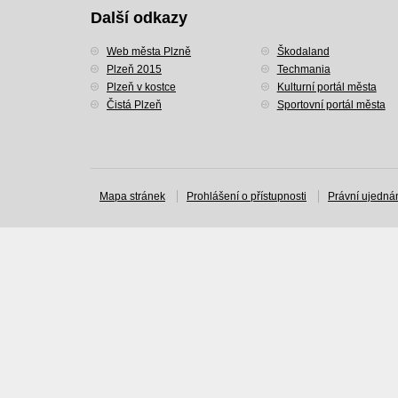
Další odkazy
Web města Plzně
Škodaland
Plzeň 2015
Techmania
Plzeň v kostce
Kulturní portál města
Čistá Plzeň
Sportovní portál města
Mapa stránek
Prohlášení o přístupnosti
Právní ujedná