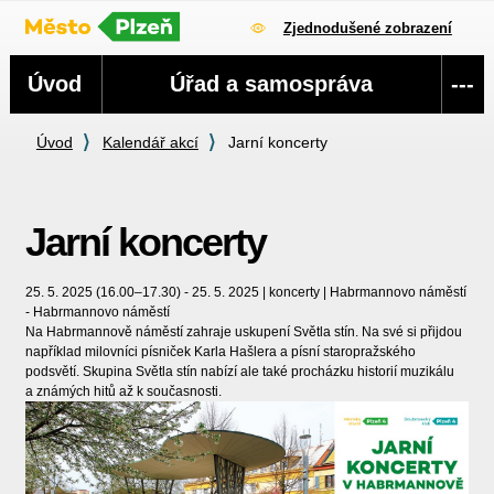
Zjednodušené zobrazení
Navigace
Úvod
Úřad a samospráva
---
Úvod
Kalendář akcí
Jarní koncerty
Jarní koncerty
25. 5. 2025 (16.00–17.30) - 25. 5. 2025 | koncerty | Habrmannovo náměstí
- Habrmannovo náměstí
Na Habrmannově náměstí zahraje uskupení Světla stín. Na své si přijdou
například m
ilovníci písniček Karla Hašlera a písní staropražského
podsvětí. Skupina Světla stín nabízí ale také procházku historií muzikálu
a známých hitů až k současnosti.