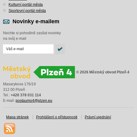
Kulturní portál města
Sportovní portál města
Novinky e-mailem
Nechte si pohodlně zasílat novinky
na svůj e-mail
© 2026 Městský obvod Plzeň 4
Masarykova 176/19
312 00 Plzeň
Tel.:
+420 378 031 114
E-mail:
postaumo4@plzen.eu
Mapa stránek
Prohlášení o přístupnosti
Právní ujednání